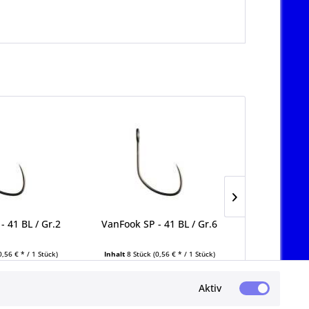
- 41 BL / Gr.2
VanFook SP - 41 BL / Gr.6
TROUT JARA
0
0,56 € * / 1 Stück)
Inhalt
8 Stück
(0,56 € * / 1 Stück)
Inhalt
20 Stüc
9 € *
4,49 € *
3,
Aktiv