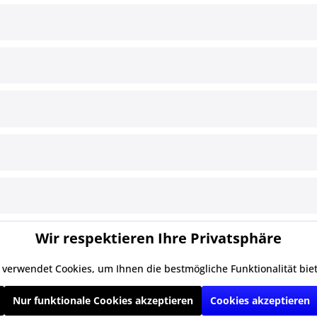
ce
Informationen
§ Impressum
Cookie-Einstellungen
Versand und Zahlungsbedingun
§ Widerrufsbelehrung
§ Datenschutz
§ AGB
Wir respektieren Ihre Privatsphäre
 verwendet Cookies, um Ihnen die bestmögliche Funktionalität bie
zl. Mehrwertsteuer zzgl.
Versandkosten
und ggf. Nachnahmegebühren, wenn ni
Nur funktionale Cookies akzeptieren
Cookies akzeptieren
Realisiert mit Shopware