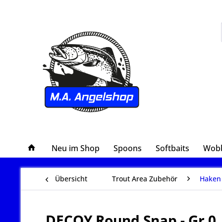
Neu im Shop
Spoons
Softbaits
Wobb
Übersicht
Trout Area Zubehör
Haken 
DECOY Round Snap - Gr 0