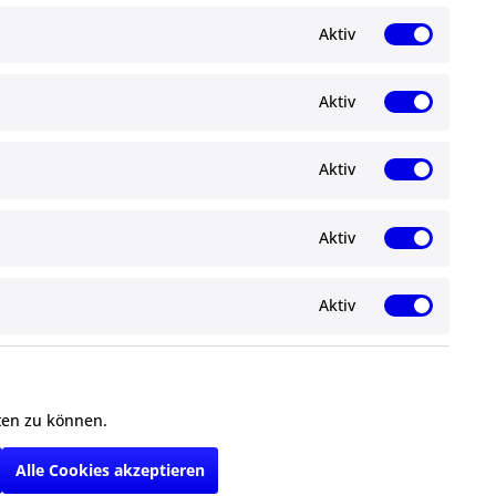
Aktiv
Aktiv
Newsletter
Aktiv
Abonnieren Sie den kostenlosen ma-
angelshop.de Newsletter und verpassen Sie
gen
keine Neuigkeit oder Aktion mehr.
Aktiv
Aktiv
Ich habe die
Datenschutzbestimmungen
zur Kenntnis genommen.
ten zu können.
cht anders beschrieben
Alle Cookies akzeptieren