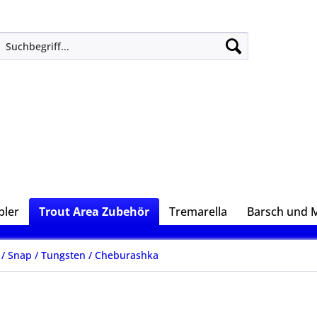
ler
Trout Area Zubehör
Tremarella
Barsch und 
/ Snap / Tungsten / Cheburashka