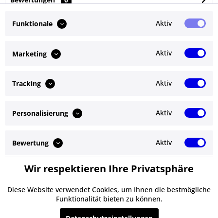
Bewertungen lesen, schreiben und diskutieren...
mehr
Aktiv
Funktionale
Ähnliche Artikel
Aktiv
Marketing
Kunden kauften auch
Aktiv
Tracking
Kunden haben sich ebenfalls angesehen
Aktiv
Personalisierung
Service Hotline
Shop Service
Aktiv
Bewertung
Informationen
Wir respektieren Ihre Privatsphäre
Aktiv
Service
Newsletter
Diese Website verwendet Cookies, um Ihnen die bestmögliche
Funktionalität bieten zu können.
* Alle Preise inkl. gesetzl. Mehrwertsteuer zzgl.
Versandkosten
und ggf.