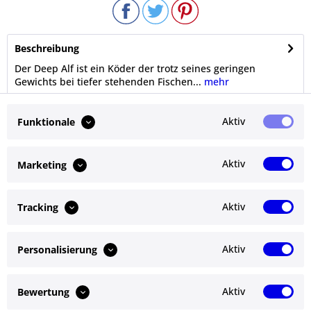
Beschreibung
Der Deep Alf ist ein Köder der trotz seines geringen
Gewichts bei tiefer stehenden Fischen...
mehr
Bewertungen
0
Aktiv
Funktionale
Bewertungen lesen, schreiben und diskutieren...
mehr
Aktiv
Marketing
Ähnliche Artikel
Aktiv
Tracking
Kunden kauften auch
Aktiv
Personalisierung
Service Hotline
Shop Service
Aktiv
Bewertung