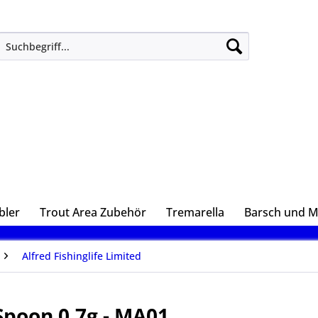
bler
Trout Area Zubehör
Tremarella
Barsch und 
Alfred Fishinglife Limited
Spoon 0,7g - MA01