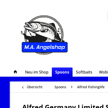
Neu im Shop
Spoons
Softbaits
Wob
Übersicht
Spoons
Alfred Fishinglife
Alfred Germany Limited 