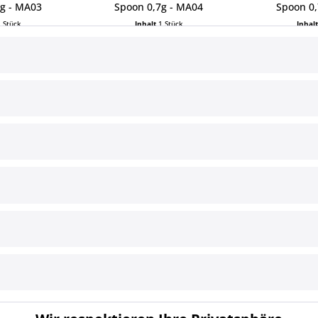
7g - MA03
Spoon 0,7g - MA04
Spoon 0,
1 Stück
Inhalt
1 Stück
Inhal
 € *
7,99 € *
7,9
ce
Informationen
§ Impressum
Cookie-Einstellungen
Versand und Zahlungsbedingun
§ Widerrufsbelehrung
§ Datenschutz
§ AGB