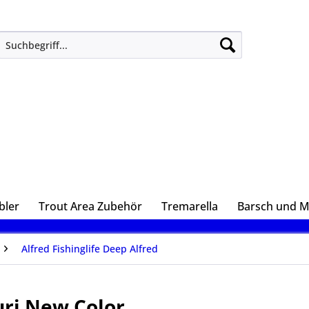
bler
Trout Area Zubehör
Tremarella
Barsch und 
Alfred Fishinglife Deep Alfred
uri New Color