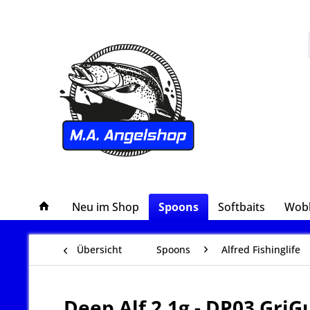
Neu im Shop
Spoons
Softbaits
Wob
Übersicht
Spoons
Alfred Fishinglife
Deep Alf 2,1g - DP03 GriG