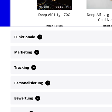
Deep Alf 1,1g - 70G
Deep Alf 1,1g 
Gold Ne
Inhalt
1 Stück
Inhalt
6,99 € *
6,99
Funktionale
Marketing
Tracking
Service Hotline
Shop Servi
Personalisierung
Telefonische Unterstützung und Beratung
Newsletter
Kontakt
unter:
Bewertung
+49172 4649072
Mo-Fr, 09:00 - 17:00 Uhr