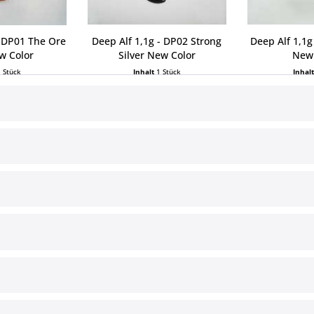
- DP01 The Ore
Deep Alf 1,1g - DP02 Strong
Deep Alf 1,1g
w Color
Silver New Color
New 
1 Stück
Inhalt
1 Stück
Inhal
 € *
6,99 € *
6,9
ce
Informationen
§ Impressum
Cookie-Einstellungen
Versand und Zahlungsbedingun
§ Widerrufsbelehrung
§ Datenschutz