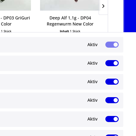
 - DP03 GriGuri
Deep Alf 1,1g - DP04
Deep Alf 1
Color
Regenwurm New Color
Senf 
t
1 Stück
Inhalt
1 Stück
Inha
9 € *
6,99 € *
6,
Aktiv
Aktiv
Aktiv
Newsletter
Aktiv
Abonnieren Sie den kostenlosen ma-
angelshop.de Newsletter und verpassen Sie
gen
keine Neuigkeit oder Aktion mehr.
Aktiv