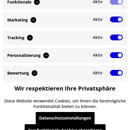
Aktiv
Funktionale
Bewertungen lesen, schreiben und diskutieren...
mehr
Aktiv
Marketing
Ähnliche Artikel
Aktiv
Tracking
Kunden kauften auch
Aktiv
Personalisierung
Service Hotline
Shop Service
Aktiv
Bewertung
Informationen
Wir respektieren Ihre Privatsphäre
Aktiv
Service
Newsletter
Diese Website verwendet Cookies, um Ihnen die bestmögliche
Funktionalität bieten zu können.
* Alle Preise inkl. gesetzl. Mehrwertsteuer zzgl.
Versandkosten
und ggf.
Datenschutzeinstellungen
Nachnahmegebühren, wenn nicht anders beschrieben