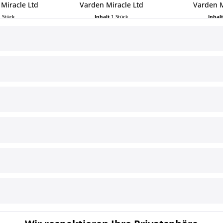
Miracle Ltd
Varden Miracle Ltd
Varden M
1 Stück
Inhalt
1 Stück
Inhal
 € *
7,99 € *
7,9
ce
Informationen
§ Impressum
Cookie-Einstellungen
Versand und Zahlungsbedingun
§ Widerrufsbelehrung
§ Datenschutz
§ AGB