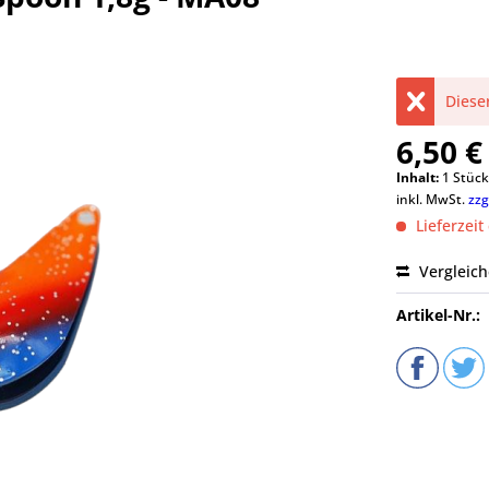
Dieser
6,50 €
Inhalt:
1 Stüc
inkl. MwSt.
zzg
Lieferzeit
Vergleic
Artikel-Nr.: