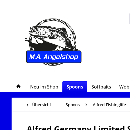
Neu im Shop
Spoons
Softbaits
Wob
Übersicht
Spoons
Alfred Fishinglife
Alfred Germany Limited 