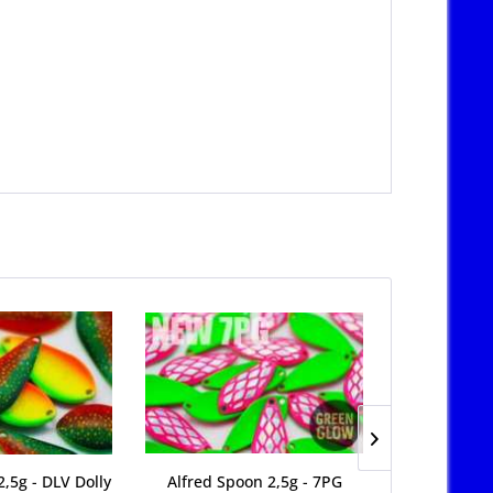
TIPP!
2,5g - DLV Dolly
Alfred Spoon 2,5g - 7PG
Alfred Sp