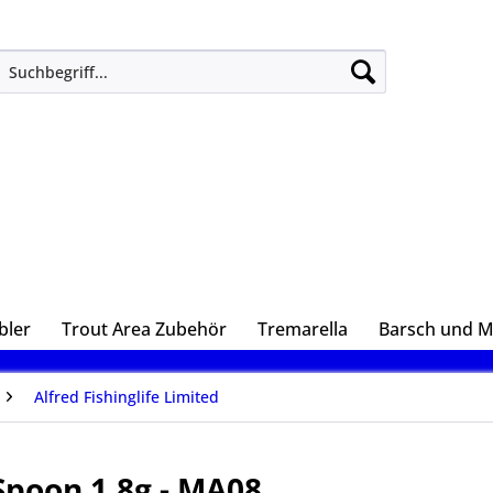
bler
Trout Area Zubehör
Tremarella
Barsch und 
Alfred Fishinglife Limited
Spoon 1,8g - MA08