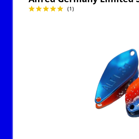
(
1
)