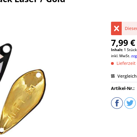
Dieser
7,99 €
Inhalt:
1 Stüc
inkl. MwSt.
zzg
Lieferzeit
Vergleic
Artikel-Nr.: