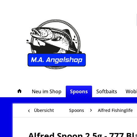
Neu im Shop
Spoons
Softbaits
Wob
Übersicht
Spoons
Alfred Fishinglife
Alfred Spoon 2,5g - 777 Bl