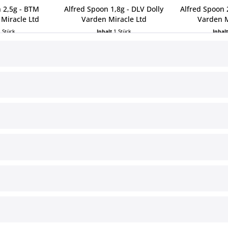
 2,5g - BTM
Alfred Spoon 1,8g - DLV Dolly
Alfred Spoon 
Miracle Ltd
Varden Miracle Ltd
Varden M
1 Stück
Inhalt
1 Stück
Inhal
 € *
7,99 € *
7,9
ce
Informationen
§ Impressum
Cookie-Einstellungen
Versand und Zahlungsbedingun
§ Widerrufsbelehrung
§ Datenschutz
§ AGB