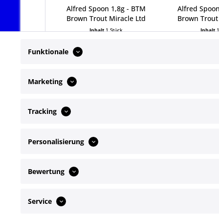
Alfred Spoon 1,8g - BTM
Alfred Spoon
Brown Trout Miracle Ltd
Brown Trout 
Inhalt
1 Stück
Inhalt
7,99 € *
7,99
Funktionale
Marketing
Tracking
Service Hotline
Shop Servi
Personalisierung
Telefonische Unterstützung und Beratung
Newsletter
Kontakt
unter:
Bewertung
+49172 4649072
Mo-Fr, 09:00 - 17:00 Uhr
Service