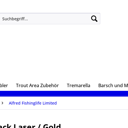
bler
Trout Area Zubehör
Tremarella
Barsch und 
Alfred Fishinglife Limited
ack Laser / Gold