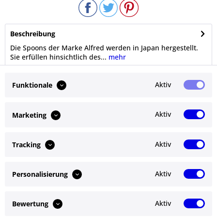
Beschreibung
Die Spoons der Marke Alfred werden in Japan hergestellt.
Sie erfüllen hinsichtlich des...
mehr
Bewertungen
0
Aktiv
Funktionale
Bewertungen lesen, schreiben und diskutieren...
mehr
Aktiv
Marketing
Ähnliche Artikel
Aktiv
Tracking
Kunden kauften auch
Aktiv
Personalisierung
Service Hotline
Shop Service
Aktiv
Bewertung