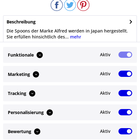
Beschreibung
Die Spoons der Marke Alfred werden in Japan hergestellt.
Sie erfüllen hinsichtlich des...
mehr
Bewertungen
0
Aktiv
Funktionale
Bewertungen lesen, schreiben und diskutieren...
mehr
Aktiv
Marketing
Ähnliche Artikel
Aktiv
Tracking
Kunden kauften auch
Aktiv
Personalisierung
Service Hotline
Shop Service
Aktiv
Bewertung