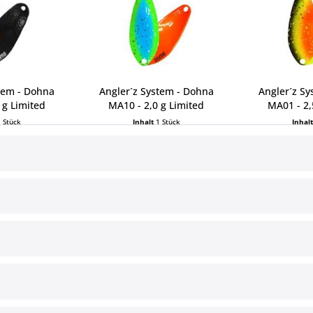
tem - Dohna
Angler´z System - Dohna
Angler´z S
 g Limited
MA10 - 2,0 g Limited
MA01 - 2,
1 Stück
Inhalt
1 Stück
Inhal
 € *
6,50 € *
6,5
ce
Informationen
§ Impressum
Cookie-Einstellungen