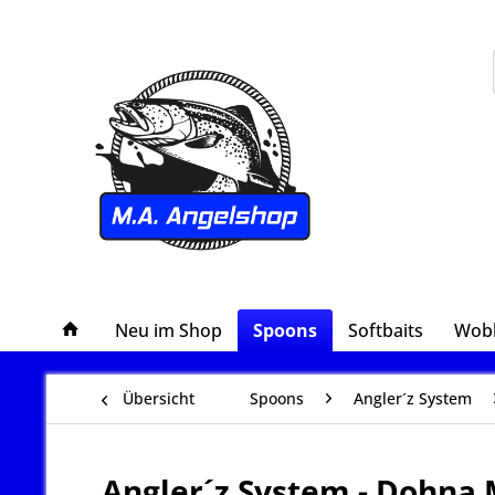
Neu im Shop
Spoons
Softbaits
Wob
Übersicht
Spoons
Angler´z System
Angler´z System - Dohna 