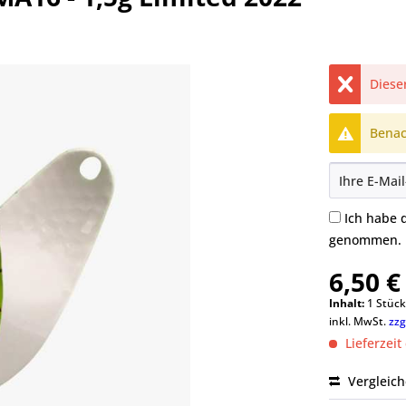
Dieser
Benach
Ich habe 
genommen.
6,50 €
Inhalt:
1 Stüc
inkl. MwSt.
zzg
Lieferzeit
Vergleic