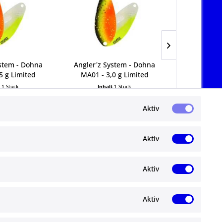
ystem - Dohna
Angler´z System - Dohna
Angler´z 
5 g Limited
MA01 - 3,0 g Limited
MA02 - 2
t
1 Stück
Inhalt
1 Stück
Inha
0 € *
6,50 € *
6,
Aktiv
Aktiv
Aktiv
Newsletter
Aktiv
Abonnieren Sie den kostenlosen ma-
angelshop.de Newsletter und verpassen Sie