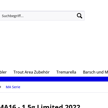
bler
Trout Area Zubehör
Tremarella
Barsch und 
MA Serie
MA16 - 1,5g Limited 2022