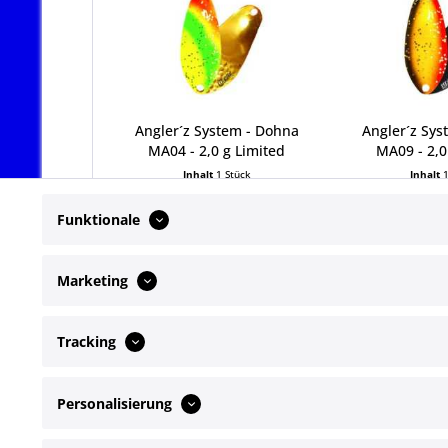
Angler´z System - Dohna
Angler´z Sys
MA04 - 2,0 g Limited
MA09 - 2,0
Inhalt
1 Stück
Inhalt
6,50 € *
6,50
Funktionale
Marketing
Tracking
Service Hotline
Shop Servi
Personalisierung
Telefonische Unterstützung und Beratung
Newsletter
Kontakt
unter: