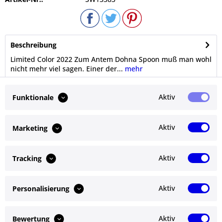
Beschreibung
Limited Color 2022 Zum Antem Dohna Spoon muß man wohl
nicht mehr viel sagen. Einer der...
mehr
Bewertungen
0
Aktiv
Funktionale
Bewertungen lesen, schreiben und diskutieren...
mehr
Aktiv
Marketing
Ähnliche Artikel
Aktiv
Tracking
Kunden kauften auch
Aktiv
Personalisierung
Service Hotline
Shop Service
Aktiv
Bewertung