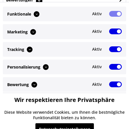
Bewertungen lesen, schreiben und diskutieren...
mehr
Aktiv
Funktionale
Ähnliche Artikel
Aktiv
Marketing
Kunden kauften auch
Aktiv
Tracking
Kunden haben sich ebenfalls angesehen
Aktiv
Personalisierung
Service Hotline
Shop Service
Aktiv
Bewertung
Informationen
Wir respektieren Ihre Privatsphäre
Aktiv
Service
Newsletter
Diese Website verwendet Cookies, um Ihnen die bestmögliche
Funktionalität bieten zu können.
* Alle Preise inkl. gesetzl. Mehrwertsteuer zzgl.
Versandkosten
und ggf.