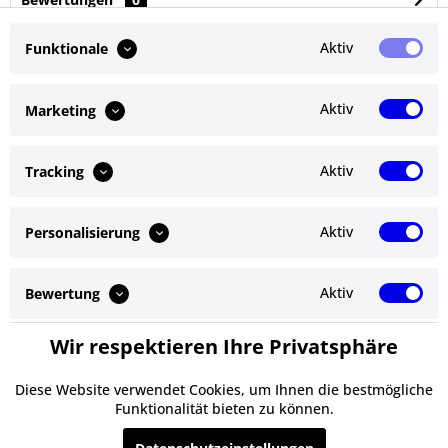
Bewertungen lesen, schreiben und diskutieren...
mehr
Aktiv
Funktionale
Ähnliche Artikel
Aktiv
Marketing
Kunden kauften auch
Aktiv
Tracking
Kunden haben sich ebenfalls angesehen
Aktiv
Personalisierung
Service Hotline
Shop Service
Aktiv
Bewertung
Informationen
Wir respektieren Ihre Privatsphäre
Aktiv
Service
Newsletter
Diese Website verwendet Cookies, um Ihnen die bestmögliche
Funktionalität bieten zu können.
* Alle Preise inkl. gesetzl. Mehrwertsteuer zzgl.
Versandkosten
und ggf.