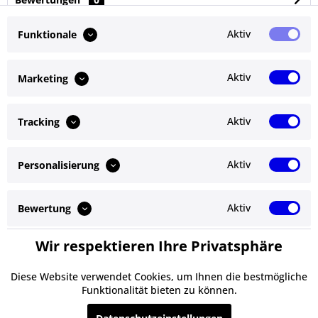
Bewertungen lesen, schreiben und diskutieren...
mehr
Aktiv
Funktionale
Ähnliche Artikel
Aktiv
Marketing
Kunden kauften auch
Aktiv
Tracking
Kunden haben sich ebenfalls angesehen
Aktiv
Personalisierung
Service Hotline
Shop Service
Aktiv
Bewertung
Informationen
Wir respektieren Ihre Privatsphäre
Aktiv
Service
Newsletter
Diese Website verwendet Cookies, um Ihnen die bestmögliche
Funktionalität bieten zu können.
* Alle Preise inkl. gesetzl. Mehrwertsteuer zzgl.
Versandkosten
und ggf.