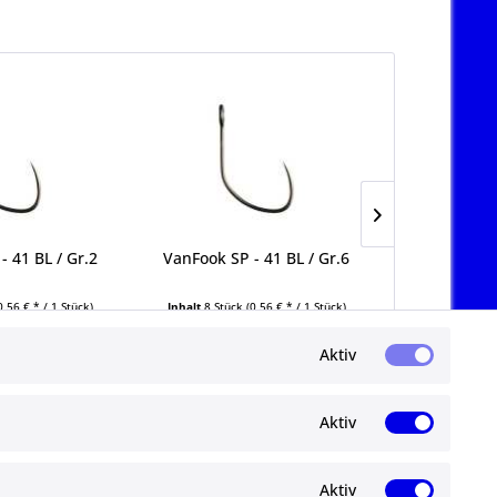
- 41 BL / Gr.2
VanFook SP - 41 BL / Gr.6
TROUT JARA
0
0,56 € * / 1 Stück)
Inhalt
8 Stück
(0,56 € * / 1 Stück)
Inhalt
20 Stüc
9 € *
4,49 € *
3,
Aktiv
Aktiv
Aktiv