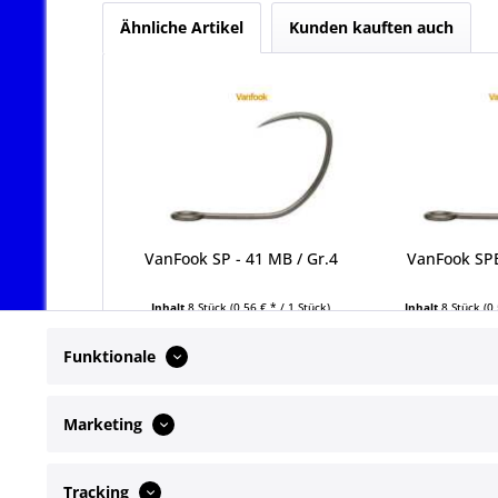
Ähnliche Artikel
Kunden kauften auch
VanFook SP - 41 MB / Gr.4
VanFook SPB
Inhalt
8 Stück
(0,56 € * / 1 Stück)
Inhalt
8 Stück
(0
4,49 € *
4,49
Funktionale
Marketing
Tracking