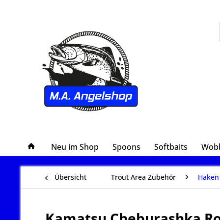
Neu im Shop
Spoons
Softbaits
Wobb
Übersicht
Trout Area Zubehör
Haken 
Kamatsu Cheburashka Ro