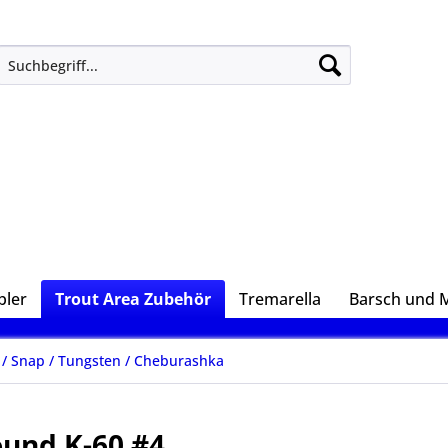
ler
Trout Area Zubehör
Tremarella
Barsch und 
/ Snap / Tungsten / Cheburashka
und K-60 #4