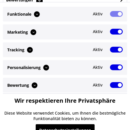
Bewertungen lesen, schreiben und diskutieren...
mehr
Aktiv
Funktionale
Ähnliche Artikel
Aktiv
Marketing
Kunden kauften auch
Aktiv
Tracking
Kunden haben sich ebenfalls angesehen
Aktiv
Personalisierung
Service Hotline
Shop Service
Aktiv
Bewertung
Informationen
Wir respektieren Ihre Privatsphäre
Aktiv
Service
Newsletter
Diese Website verwendet Cookies, um Ihnen die bestmögliche
Funktionalität bieten zu können.
* Alle Preise inkl. gesetzl. Mehrwertsteuer zzgl.
Versandkosten
und ggf.