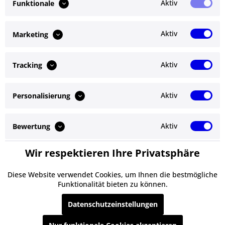
Aktiv
Funktionale
Bewertungen lesen, schreiben und diskutieren...
mehr
Aktiv
Marketing
Ähnliche Artikel
Aktiv
Tracking
Kunden kauften auch
Aktiv
Personalisierung
Service Hotline
Shop Service
Aktiv
Bewertung
Informationen
Wir respektieren Ihre Privatsphäre
Aktiv
Service
Newsletter
Diese Website verwendet Cookies, um Ihnen die bestmögliche
Funktionalität bieten zu können.
* Alle Preise inkl. gesetzl. Mehrwertsteuer zzgl.
Versandkosten
und ggf.
Datenschutzeinstellungen
Nachnahmegebühren, wenn nicht anders beschrieben